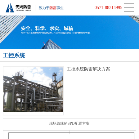
CLOSE
监控类防雷器
视频监控
行业动态
0571-88314995
天馈防雷器
工控系统
中波防雷器
电源系统
工控系统
工控防雷器
大地网接地
工控系统防雷解决方案
新能源防雷产品
消控报警系统
接地产品
LED显示屏防雷
智能在线监测防雷
现场总线的SPD配置方案