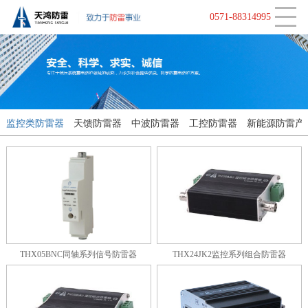
CLOSE
监控类防雷器
视频监控
行业动态
0571-88314995
天馈防雷器
工控系统
中波防雷器
电源系统
监控类防雷器
天馈防雷器
中波防雷器
工控防雷器
新能源防雷产
工控防雷器
大地网接地
新能源防雷产品
消控报警系统
接地产品
LED显示屏防雷
THX05BNC同轴系列信号防雷器
THX24JK2监控系列组合防雷器
智能在线监测防雷